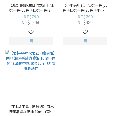
【派對亮點-生日儀式組】任
【小小美甲師】任選一色(20
選一色(20色)+任選一色(20
色)+任選一色(20色)+小小。
色)+Mini貼。好好吃+水中游
貼 送 Hi束口袋
NT$799
NT$799
+生日束口袋
NT$1,060
NT$989
【雨林&雨露 - 體驗組】雨林
潤澤嫩膚身體油 10ml +雨露