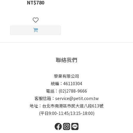
無酒精香氛噴霧 10ml 送 隨
NT$780
身收納包
聯絡我們
黎果有限公司
統編：46110304
電話：(02)2788-9666
客服信箱：service@petit.com.tw
地址：台北市南港區市民大道八段613號
(平日9:00-11:45/13:15-18:00)