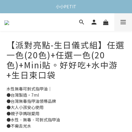
小小PETIT
【派對亮點-生日儀式組】任選
一色(20色)+任選一色(20
色)+Mini貼。好好吃+水中游
+生日束口袋
水性無毒可剝式指甲油｜
●台灣製造，7ml 
●台灣無毒指甲油領導品牌
●大人小孩安心使用
●親子孕媽咪愛用
●水性．無毒．可剝式指甲油
●不需去光水