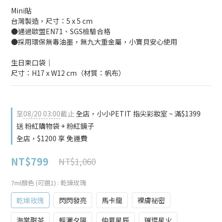
Mini貼
台灣製造，尺寸：5 x 5 cm
●通過歐盟EN71、SGS檢驗合格
●採用環保無毒油墨，無九大重金屬，小寶貝安心使用
生日束口袋｜
尺寸：H17 x W12 cm（材質：帆布）
至
08/20 03:00
截止
全店，小小PETIT 指尖彩妝室 ~ 滿$1399
送 粉紅購物袋 + 粉紅鏡子
全店，$1200 享 免運費
NT$799
NT$1,060
7ml顏色 (可選1)
: 乾燥玫瑰
乾燥玫瑰
閃閃發亮
馬卡龍
裸膚祕密
海棠甜茶
輕灑夕陽
仲夏星辰
璀璨星火