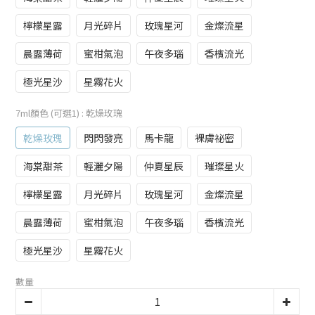
檸檬星露
月光碎片
玫瑰星河
金燦流星
晨露薄荷
蜜柑氣泡
午夜多瑙
香檳流光
極光星沙
星霧花火
7ml顏色 (可選1)
: 乾燥玫瑰
乾燥玫瑰
閃閃發亮
馬卡龍
裸膚祕密
海棠甜茶
輕灑夕陽
仲夏星辰
璀璨星火
檸檬星露
月光碎片
玫瑰星河
金燦流星
晨露薄荷
蜜柑氣泡
午夜多瑙
香檳流光
極光星沙
星霧花火
數量