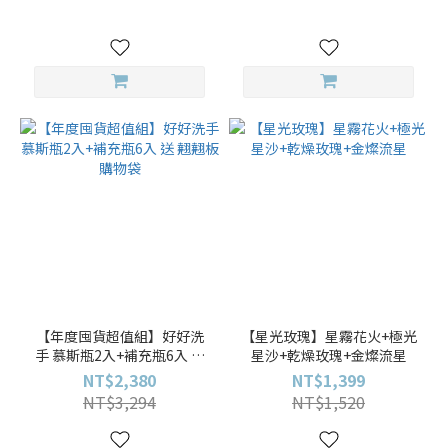
【年度囤貨超值組】好好洗
【星光玫瑰】星霧花火+極光
手 慕斯瓶2入+補充瓶6入 送
星沙+乾燥玫瑰+金燦流星
翹翹板購物袋
NT$2,380
NT$1,399
NT$3,294
NT$1,520