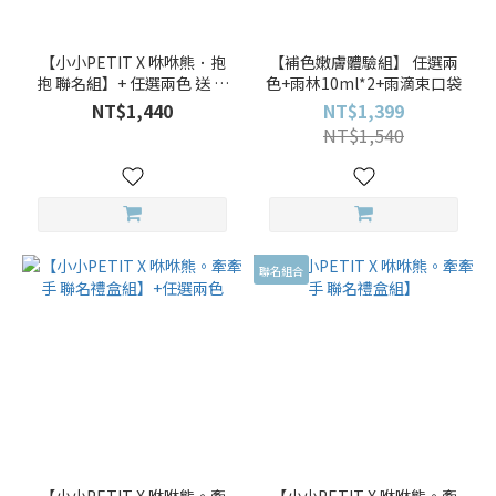
【小小PETIT X 咻咻熊．抱
【補色嫩膚體驗組】 任選兩
抱 聯名組】+ 任選兩色 送 咻
色+雨林10ml*2+雨滴束口袋
咻熊聯名指甲貼 1 張 ( 隨機出
NT$1,440
NT$1,399
貨，不挑款 )
NT$1,540
聯名組合