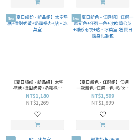
New
New
【夏日繽紛 - 新品組】太空
【夏日新色 - 任選組】任選
星糖+微甜奶黃+奶霧裸杏
一款新色+任選一色+吹吹蒲
+貼。冰菓室
公英+隱形雨衣+貼。冰菓室
NT$1,180
NT$1,599
送 夏日隨身化妝包
NT$1,269
NT$1,899