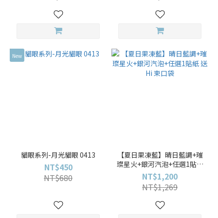
New
貓眼系列-月光貓眼 0413
【夏日果凍藍】晴日藍調+璀
璨星火+銀河汽泡+任選1貼紙
NT$450
送 Hi 束口袋
NT$1,200
NT$680
NT$1,269