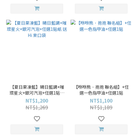
【夏日果凍藍】晴日藍調+璀
【咻咻熊．抱抱 聯名組】+任
璨星火+銀河汽泡+任選1貼紙
選一色指甲油+任選1貼
送 Hi 束口袋
NT$1,200
NT$1,100
NT$1,269
NT$1,189