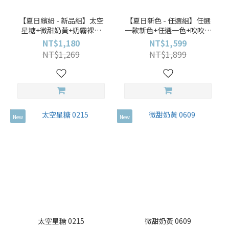
【夏日繽紛 - 新品組】太空
【夏日新色 - 任選組】任選
星糖+微甜奶黃+奶霧裸杏
一款新色+任選一色+吹吹蒲
+貼。冰菓室
公英+隱形雨衣+貼。冰菓室
NT$1,180
NT$1,599
送 夏日隨身化妝包
NT$1,269
NT$1,899
New
New
太空星糖 0215
微甜奶黃 0609