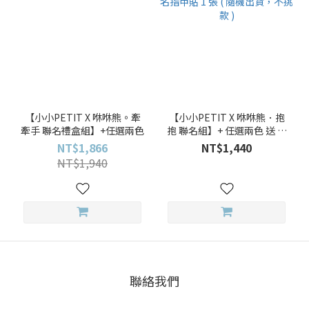
【小小PETIT X 咻咻熊。牽
【小小PETIT X 咻咻熊．抱
牽手 聯名禮盒組】+任選兩色
抱 聯名組】+ 任選兩色 送 咻
咻熊聯名指甲貼 1 張 ( 隨機出
NT$1,866
NT$1,440
貨，不挑款 )
NT$1,940
聯絡我們