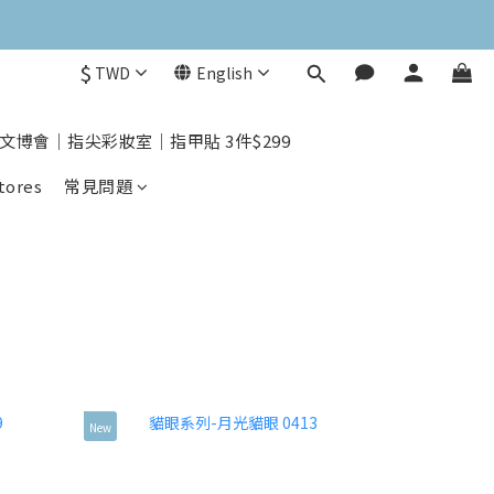
$
TWD
English
文博會｜指尖彩妝室｜指甲貼 3件$299
tores
常見問題
New