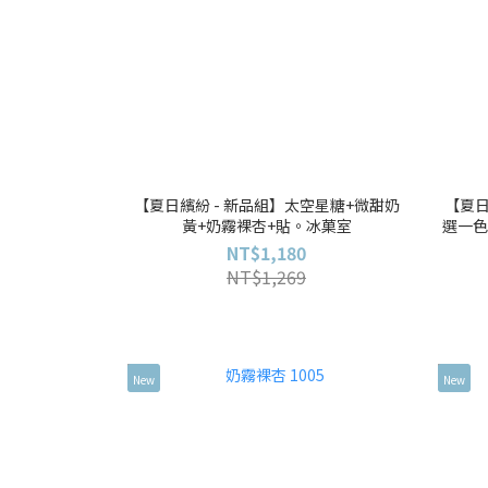
【夏日繽紛 - 新品組】太空星糖+微甜奶
【夏日
黃+奶霧裸杏+貼。冰菓室
選一色
NT$1,180
NT$1,269
New
New