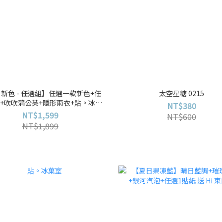
新色 - 任選組】任選一款新色+任
太空星糖 0215
+吹吹蒲公英+隱形雨衣+貼。冰菓
NT$380
室 送 夏日隨身化妝包
NT$1,599
NT$600
NT$1,899