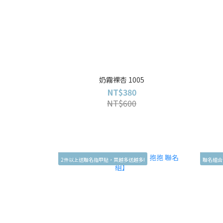
奶霧裸杏 1005
NT$380
NT$600
2件以上送聯名指甲貼，買越多送越多!
聯名組合