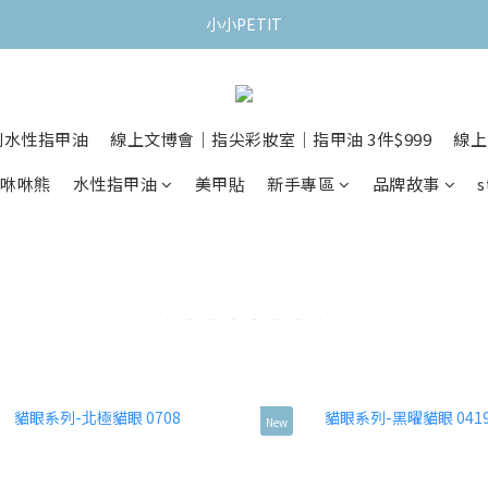
小小PETIT
列水性指甲油
線上文博會｜指尖彩妝室｜指甲油 3件$999
線上
Tx咻咻熊
水性指甲油
美甲貼
新手專區
品牌故事
s
New