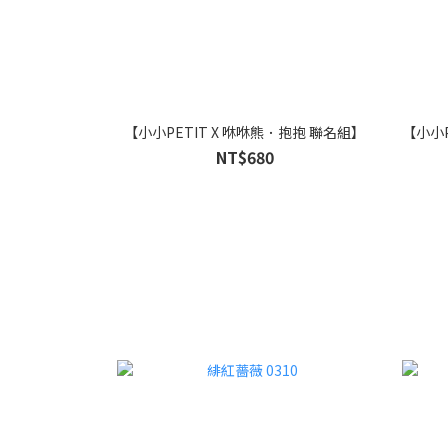
【小小PETIT X 咻咻熊．抱抱 聯名組】
【小小P
NT$680