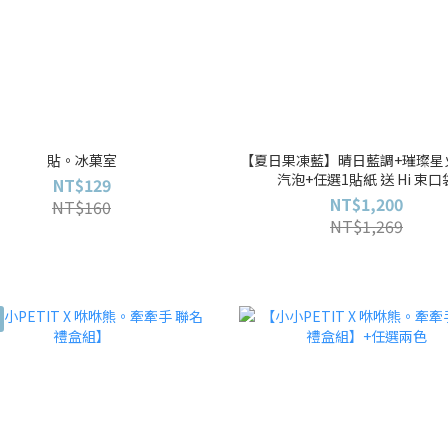
貼。冰菓室
【夏日果凍藍】晴日藍調+璀璨星
汽泡+任選1貼紙 送 Hi 束口
NT$129
NT$1,200
NT$160
NT$1,269