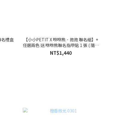
 聯名禮盒
【小小PETIT X 咻咻熊．抱抱 聯名組】+
任選兩色 送 咻咻熊聯名指甲貼 1 張 ( 隨機
出貨，不挑款 )
NT$1,440