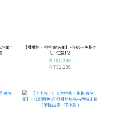
火+銀河
【咻咻熊．抱抱 聯名組】+任選一色指甲
袋
油+任選1貼
NT$1,100
NT$1,189