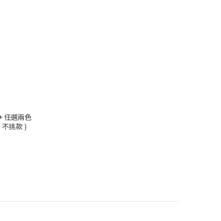
+ 任選兩色
，不挑款 )