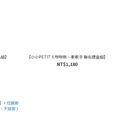
名組】
【小小PETIT X 咻咻熊。牽牽手 聯名禮盒組】
NT$1,180