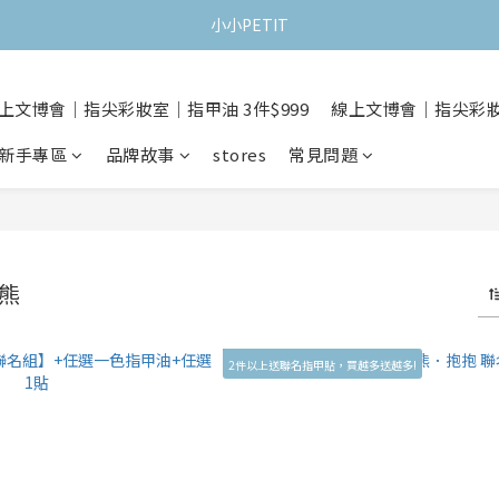
小小PETIT
上文博會｜指尖彩妝室｜指甲油 3件$999
線上文博會｜指尖彩妝室
新手專區
品牌故事
stores
常見問題
咻熊
2件以上送聯名指甲貼，買越多送越多!