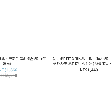
 咻咻熊。牽牽手 聯名禮盒組】+任
【小小PETIT X 咻咻熊．抱抱 聯名組】
選兩色
送 咻咻熊聯名指甲貼 1 張 ( 隨機出貨
NT$1,866
NT$1,440
NT$1,940