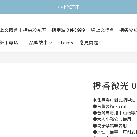
小小PETIT
上文博會｜指尖彩妝室｜指甲油 3件$999
線上文博會｜指尖彩妝室
新手專區
品牌故事
stores
常見問題
橙香微光 0
水性無毒可剝式指甲油
●台灣製造，7ml 
●台灣無毒指甲油領導
●大人小孩安心使用
●親子孕媽咪愛用
●水性．無毒．可剝式