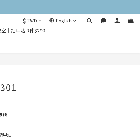
$
TWD
English
｜指甲貼 3件$299
301
｜
品牌
指甲油