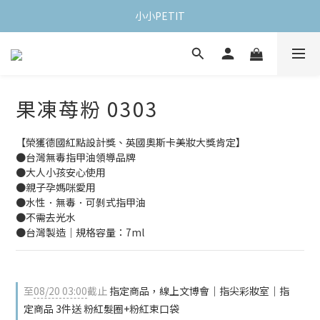
小小PETIT
果凍苺粉 0303
【榮獲德國紅點設計獎、英國奧斯卡美妝大獎肯定】
●台灣無毒指甲油領導品牌
●大人小孩安心使用
●親子孕媽咪愛用
●水性．無毒．可剝式指甲油
●不需去光水
●台灣製造｜規格容量：7ml
至
08/20 03:00
截止
指定商品，線上文博會｜指尖彩妝室｜指
定商品 3件送 粉紅髮圈+粉紅束口袋