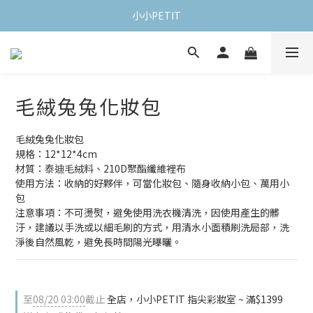
小小PETIT
毛絨兔兔化妝包
毛絨兔兔化妝包
規格：12*12*4cm
材質：泰迪毛絨料、210D聚酯纖維裡布
使用方法：收納的好夥伴，可當化妝包、隨身收納小包、萬用小
包
注意事項：不可燙熨，避免使用洗衣機清洗，因使用產生的髒
汙，建議以手洗或以細毛刷的方式，用清水小面積刷洗局部，洗
淨後自然風乾，避免長時間陽光曝曬。
至
08/20 03:00
截止
全店，小小PETIT 指尖彩妝室 ~ 滿$1399