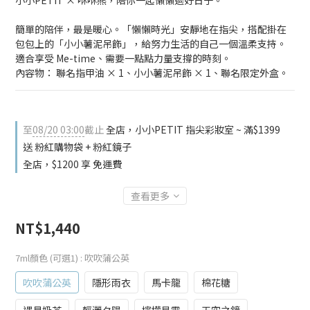
小小PETIT × 咻咻熊，陪你一起懶懶過好日子。
簡單的陪伴，最是暖心。「懶懶時光」安靜地在指尖，搭配掛在
包包上的「小小薯泥吊飾」，給努力生活的自己一個溫柔支持。
適合享受 Me-time、需要一點點力量支撐的時刻。
內容物： 聯名指甲油 × 1、小小薯泥吊飾 × 1、聯名限定外盒。
至
08/20 03:00
截止
全店，小小PETIT 指尖彩妝室 ~ 滿$1399
送 粉紅購物袋 + 粉紅鏡子
全店，$1200 享 免運費
查看更多
NT$1,440
7ml顏色 (可選1)
: 吹吹蒲公英
吹吹蒲公英
隱形雨衣
馬卡龍
棉花糖