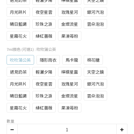
遇見奶茶
輕灑夕陽
檸檬星露
天空之鏡
月光碎片
夜空星雲
玫瑰星河
銀河汽泡
晴日藍調
珍珠之淚
金燦流星
雲朵泡泡
星霧花火
緋紅薔薇
果凍苺粉
7ml顏色 (可選1)
: 吹吹蒲公英
吹吹蒲公英
隱形雨衣
馬卡龍
棉花糖
遇見奶茶
輕灑夕陽
檸檬星露
天空之鏡
月光碎片
夜空星雲
玫瑰星河
銀河汽泡
晴日藍調
珍珠之淚
金燦流星
雲朵泡泡
星霧花火
緋紅薔薇
果凍苺粉
數量