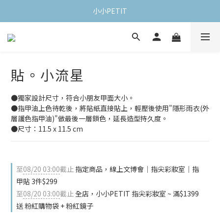
小小PETIT
貼。小流星
●獨家設計尺寸，符合小朋友甲面大小。
●指甲油上色待乾後，將貼紙直接貼上，輕壓後使用"隱形雨衣(外
層護色指甲油)"做最後一層鎖色，延長造型持久度。
●尺寸：11.5 x 11.5 cm
至
08/20 03:00
截止
指定商品，線上文博會｜指尖彩妝室｜指
甲貼 3件$299
至
08/20 03:00
截止
全店，小小PETIT 指尖彩妝室 ~ 滿$1399
送 粉紅購物袋 + 粉紅鏡子