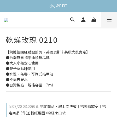
小小PETIT
乾燥玫瑰 0210
【榮獲德國紅點設計獎、英國奧斯卡美妝大獎肯定】
●台灣無毒指甲油領導品牌
●大人小孩安心使用
●親子孕媽咪愛用
●水性．無毒．可剝式指甲油
●不需去光水
●台灣製造｜規格容量：7ml
至
08/20 03:00
截止
指定商品，線上文博會｜指尖彩妝室｜指
定商品 3件送 粉紅髮圈+粉紅束口袋