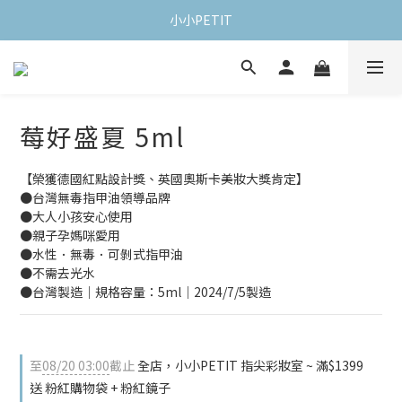
小小PETIT
莓好盛夏 5ml
【榮獲德國紅點設計獎、英國奧斯卡美妝大獎肯定】
●台灣無毒指甲油領導品牌
●大人小孩安心使用
●親子孕媽咪愛用
●水性．無毒．可剝式指甲油
●不需去光水
●台灣製造｜規格容量：5ml｜2024/7/5製造
至
08/20 03:00
截止
全店，小小PETIT 指尖彩妝室 ~ 滿$1399
送 粉紅購物袋 + 粉紅鏡子