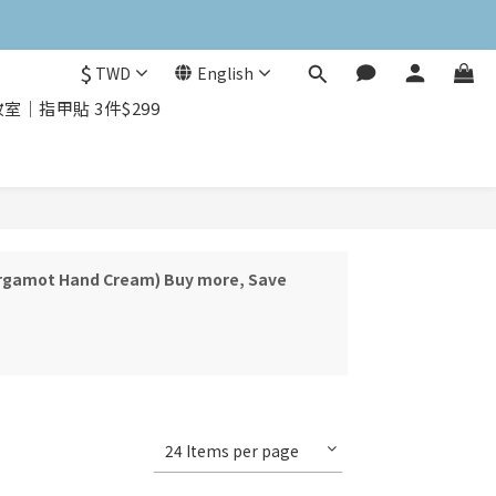
$
TWD
English
｜指甲貼 3件$299
(Bergamot Hand Cream) Buy more, Save
24 Items per page