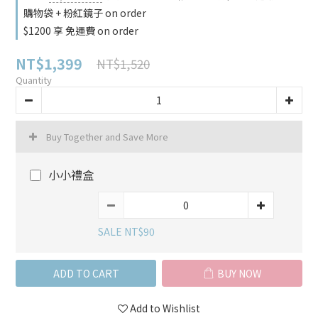
購物袋 + 粉紅鏡子 on order
$1200 享 免運費 on order
NT$1,399
NT$1,520
Quantity
Buy Together and Save More
小小禮盒
SALE NT$90
ADD TO CART
BUY NOW
Add to Wishlist