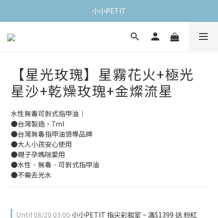
小小PETIT
【星光玫瑰】星霧花火+極光
星沙+乾燥玫瑰+金燦流星
水性無毒可剝式指甲油｜
●台灣製造，7ml 
●台灣無毒指甲油領導品牌
●大人小孩安心使用
●親子孕媽咪愛用
●水性．無毒．可剝式指甲油
●不需去光水
Until
08/20 03:00
小小PETIT 指尖彩妝室 ~ 滿$1399 送 粉紅