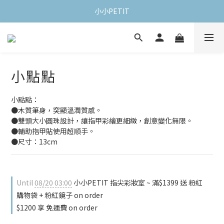
小小PETIT
小點點
小點點：
●木質筆身，突顯溫潤質感。
●雙頭大小圓珠設計，讓指甲彩繪更細緻，創意變化無限。
●輔助指甲貼使用超順手。
●尺寸：13cm
Until
08/20 03:00
小小PETIT 指尖彩妝室 ~ 滿$1399 送 粉紅
購物袋 + 粉紅鏡子 on order
$1200 享 免運費 on order