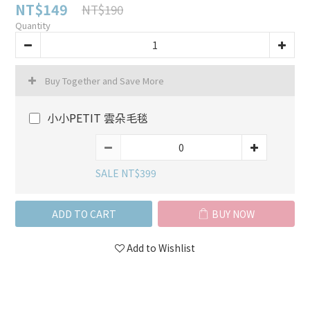
NT$149
NT$190
Quantity
Buy Together and Save More
小小PETIT 雲朵毛毯
SALE NT$399
ADD TO CART
BUY NOW
Add to Wishlist