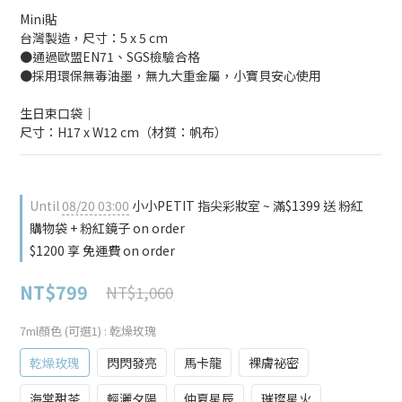
Mini貼
台灣製造，尺寸：5 x 5 cm
●通過歐盟EN71、SGS檢驗合格
●採用環保無毒油墨，無九大重金屬，小寶貝安心使用
生日束口袋｜
尺寸：H17 x W12 cm（材質：帆布）
Until
08/20 03:00
小小PETIT 指尖彩妝室 ~ 滿$1399 送 粉紅
購物袋 + 粉紅鏡子 on order
$1200 享 免運費 on order
NT$799
NT$1,060
7ml顏色 (可選1)
: 乾燥玫瑰
乾燥玫瑰
閃閃發亮
馬卡龍
裸膚祕密
海棠甜茶
輕灑夕陽
仲夏星辰
璀璨星火