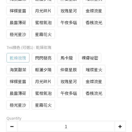
檸檬星露
月光碎片
玫瑰星河
金燦流星
晨露薄荷
蜜柑氣泡
午夜多瑙
香檳流光
極光星沙
星霧花火
7ml顏色 (可選1)
: 乾燥玫瑰
乾燥玫瑰
閃閃發亮
馬卡龍
裸膚祕密
海棠甜茶
輕灑夕陽
仲夏星辰
璀璨星火
檸檬星露
月光碎片
玫瑰星河
金燦流星
晨露薄荷
蜜柑氣泡
午夜多瑙
香檳流光
極光星沙
星霧花火
Quantity