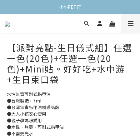
小小PETIT
【派對亮點-生日儀式組】任選
一色(20色)+任選一色(20
色)+Mini貼。好好吃+水中游
+生日束口袋
水性無毒可剝式指甲油｜
●台灣製造，7ml 
●台灣無毒指甲油領導品牌
●大人小孩安心使用
●親子孕媽咪愛用
●水性．無毒．可剝式指甲油
●不需去光水