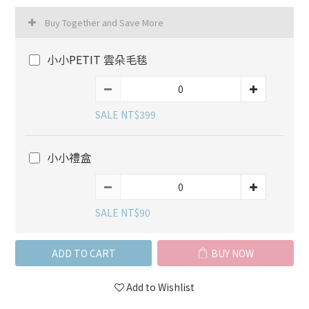
Buy Together and Save More
小小PETIT 雲朵毛毯
SALE NT$399
小小禮盒
SALE NT$90
ADD TO CART
BUY NOW
Add to Wishlist