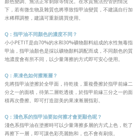
顏色變調、無法正常剝除等情況。在水質無法控管的情況
下，若有微生物及雜質也將導致指甲油變質，不建議自行加
水稀釋調整，建議可重新購買使用。
Q
：指甲油不同顏色的濃度不同？
PETIT
70%
30%
小小
是由
的水和
礦物顏料組成的水性無毒指
甲油，指甲油顏色是採以礦物顏料調配而成，不同顏色的質
地濃度會有所不同，以少量薄擦的方式即可安心使用。
Q
：果凍色如何擦漸層？
先將指甲油塗擦於全甲面，待乾後，重複疊擦於指甲前緣二
分之一的面積，待第二層乾透後，於指甲前緣三分之一的面
積再次疊擦。即可打造甜美的果凍漸層指彩。
Q
：淺色系的指甲油要如何擦才會更顯色呢？
淺色系指甲油在塗擦時可以少量薄擦多層的方式上色，乾了
再擦下一層，即可讓色彩亮麗飽和，也不會有刷痕。