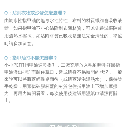
Q
：沾到衣物或沙發怎麼處理？
由於水性指甲油的無毒水性特性，布料的材質纖維會吸收液
體，如果指甲油不小心沾附到布類材質，可以先嘗試摳除或
用溫熱水擦拭，如沾附材質已吸收是無法完全清除的，塗擦
時請多加留意。
Q
：指甲油打不開怎麼辦？
小小PETIT指甲油速乾提升，工廠充填放入毛刷時剛好因指
甲油溢出些許而黏住瓶口，造成瓶身不易轉開的狀況，一般
來說可以將瓶蓋輕敲桌面後（或瓶蓋浸泡溫熱水），保持雙
手乾燥，用類似矽膠杯蓋的材質包住指甲油上下增加摩擦
力，再用力轉開看看，每次使用後建議用濕紙巾清潔再關
上。