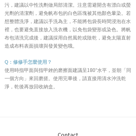
污，建議以中性洗劑做局部清潔。注意需避開含有漂白或螢
光劑的清潔劑，避免帆布包的白色區塊被其他顏色暈染。若
想整體洗淨，建議以手洗為主，不能將包袋長時間浸泡在水
裡，也要避免直接放入洗衣機，以免包袋變形或染色。將帆
布包清洗完成後，建議採用自然風乾或陰乾，避免太陽直射
造成布料表面損壞與發黃變色哦。
Q
：修修手怎麼使用？
180
使用時指甲面與指甲銼的磨擦面建議呈
°水平，並朝「同
一個方向」來回磨搓。使用完畢後，請直接用清水沖洗乾
淨，乾後再放回收納盒。
Contact