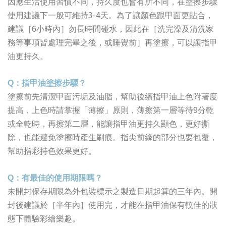
因應生活使用習慣不同，持久度也會有所不同，在塗擦步驟
3-4
使用建議下一般可維持
天。為了讓顏色跟甲面更貼合，
6
建議［
小時內］勿長時間碰水，因此在［洗完澡及清洗家
務等事項皆處理完畢之後，或睡覺前］再塗擦，可以讓指甲
油更持久。
Q
：指甲油塗擦步驟？
塗擦前先清潔甲面污垢及油脂，幫助後續指甲油上色附著度
9
提高，上色時請掌握「薄擦」原則，薄擦第一層等待
分乾
或全乾時，再擦第二層，能讓指甲油更持久顯色，更好撕
除，也能避免塗擦時產生刷痕。指尖前緣的部分也要包覆，
幫助指彩持色效果更好。
Q
：有最佳的使用期限嗎？
未開封保存期限為外包裝標示之製造日期起算的三年內。開
封後建議於［半年內］使用完，才能在指甲油保有較佳的狀
態下體驗彩繪樂趣。