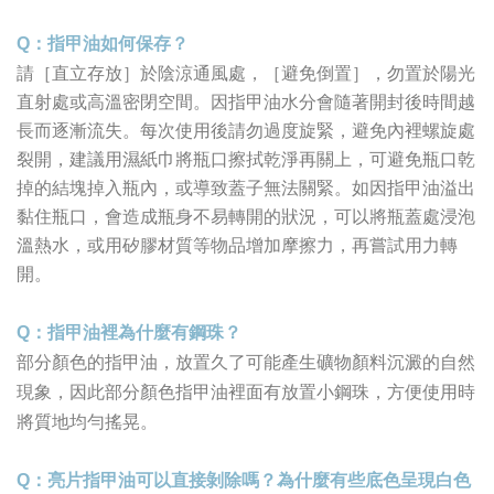
Q
：指甲油如何保存？
請［直立存放］於陰涼通風處，
［避免倒置］
，
勿置於陽光
直射處或高溫密閉空間。因指甲油水分會隨著開封後時間越
長而逐漸流失。每次使用後請勿過度旋緊，避免內裡螺旋處
裂開，建議用濕紙巾將瓶口擦拭乾淨再關上，可避免瓶口乾
掉的結塊掉入瓶內，或導致蓋子無法關緊。如因指甲油溢出
黏住瓶口，會造成瓶身不易轉開的狀況，可以將瓶蓋處浸泡
溫熱水，或用矽膠材質等物品增加摩擦力，再嘗試用力轉
開。
Q
：指甲油裡為什麼有鋼珠？
部分顏色的指甲油，放置久了可能產生礦物顏料沉澱的自然
現象，因此部分顏色指甲油裡面有放置小鋼珠，方便使用時
將質地均勻搖晃。
Q
：亮片指甲油可以直接剝除嗎？為什麼有些底色呈現白色