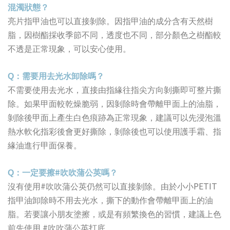
混濁狀態？
亮片指甲油也可以直接剝除。因指甲油的成分含有天然樹
脂，因樹酯採收季節不同，透度也不同，部分顏色之樹酯較
不透是正常現象，可以安心使用。
Q
：需要用去光水卸除嗎？
不需要使用去光水，直接由指緣往指尖方向剝撕即可整片撕
除。如果甲面較乾燥脆弱，因剝除時會帶離甲面上的油脂，
剝除後甲面上產生白色痕跡為正常現象，建議可以先浸泡溫
熱水軟化指彩後會更好撕除，剝除後也可以使用護手霜、指
緣油進行甲面保養。
#
Q
：一定要擦
吹吹蒲公英嗎？
#
PETIT
沒有使用
吹吹蒲公英仍然可以直接剝除。由於小小
指甲油卸除時不用去光水，撕下的動作會帶離甲面上的油
脂。若要讓小朋友塗擦，或是有頻繁換色的習慣，建議上色
#
前先使用
吹吹蒲公英打底。