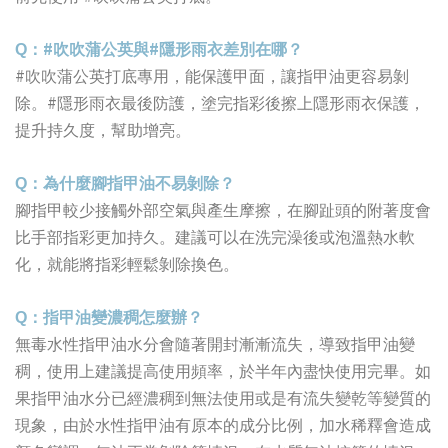
#
#
Q
：
吹吹蒲公英與
隱形雨衣差別在哪？
#
吹吹蒲公英打底專用，能保護甲面，讓指甲油更容易剝
#
除。
隱形雨衣最後防護，塗完指彩後擦上隱形雨衣保護，
提升持久度，幫助增亮。
Q
：為什麼腳指甲油不易剝除？
腳指甲較少接觸外部空氣與產生摩擦，在腳趾頭的附著度會
比手部指彩更加持久。建議可以在洗完澡後或泡溫熱水軟
化，就能將指彩輕鬆剝除換色。
Q
：指甲油變濃稠怎麼辦？
無毒水性指甲油水分會隨著開封漸漸流失，導致指甲油變
稠，使用上建議提高使用頻率，於半年內盡快使用完畢。如
果指甲油水分已經濃稠到無法使用或是有流失變乾等變質的
現象，由於水性指甲油有原本的成分比例，加水稀釋會造成