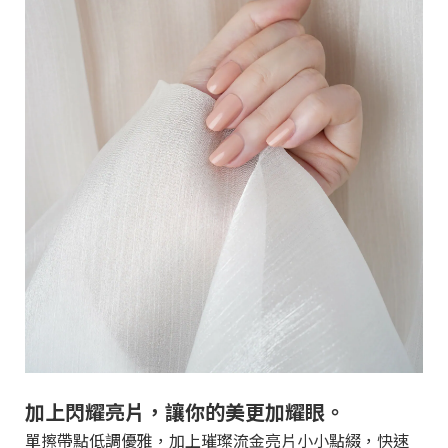
加上閃耀亮片，讓你的美更加耀眼。
單擦帶點低調優雅，加上璀璨流金亮片小小點綴，快速