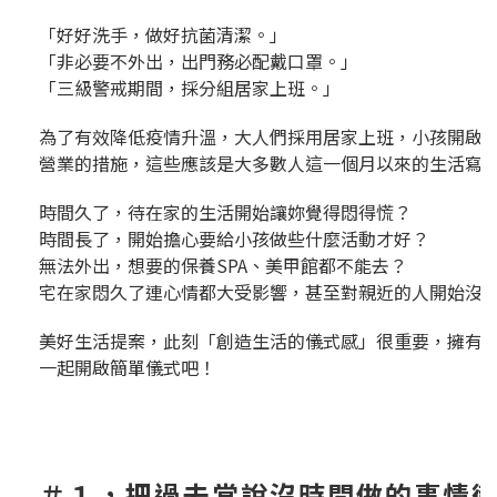
「好好洗手，做好抗菌清潔。」
「非必要不外出，出門務必配戴口罩。」
「三級警戒期間，採分組居家上班。」
為了有效降低疫情升溫，大人們採用居家上班，小孩開啟
營業的措施，這些應該是大多數人這一個月以來的生活寫
時間久了，待在家的生活開始讓妳覺得悶得慌？
時間長了，開始擔心要給小孩做些什麼活動才好？
無法外出，想要的保養SPA、美甲館都不能去？
宅在家悶久了連心情都大受影響，甚至對親近的人開始沒
美好生活提案，此刻「創造生活的儀式感」很重要，擁有
一起開啟簡單儀式吧！
＃１，把過去常說沒時間做的事情