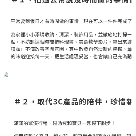
平常要到假日才有時間做的事情，現在可以一件件完成了
為家裡小小添購收納、清潔、裝飾用品，並徹底地打掃一
點，不妨趁這個時間把料理書、美食教學影片，拿出來邊學
噴霧」不僅改善空間氛圍，其中散發自然清新的檸檬、薰
的味道迎接每一天，把生活處理妥當，也會讓自己充滿動
＃２，取代3C產品的陪伴，珍惜親
滿滿的緊湊行程，是時候和寶貝一起慢下腳步！
偶爾遠離3C產品，和小孩一起享受色彩帶來的樂趣，親子