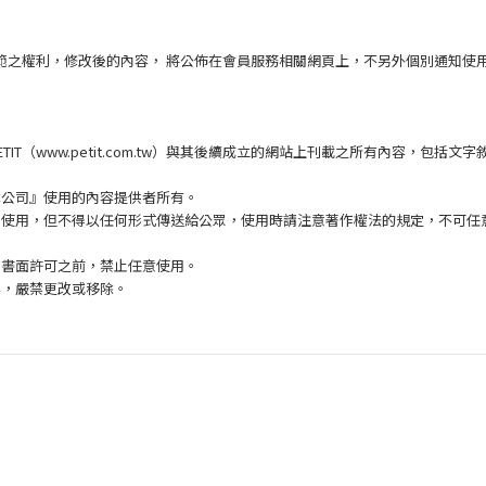
規範之權利，修改後的內容， 將公佈在會員服務相關網頁上，不另外個別通知使
IT（www.petit.com.tw）與其後續成立的網站上刊載之所有內容，包
本公司』使用的內容提供者所有。
途使用，但不得以任何形式傳送給公眾，使用時請注意著作權法的規定，不可任
何書面許可之前，禁止任意使用。
等，嚴禁更改或移除。