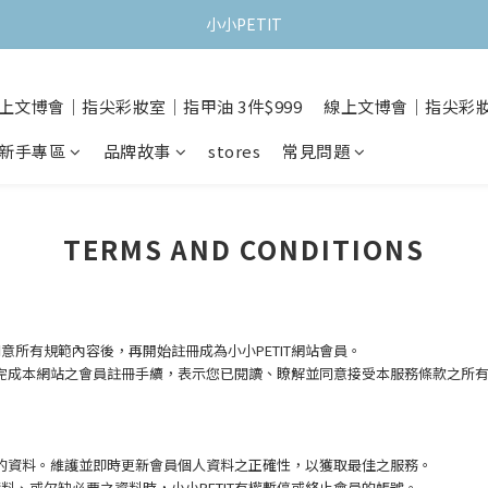
小小PETIT
上文博會｜指尖彩妝室｜指甲油 3件$999
線上文博會｜指尖彩妝室
新手專區
品牌故事
stores
常見問題
TERMS AND CONDITIONS
意所有規範內容後，再開始註冊成為小小PETIT網站會員。
當您完成本網站之會員註冊手續，表示您已閱讀、瞭解並同意接受本服務條款之所
的資料。
維護並即時更新會員個人資料之正確性，以獲取最佳之服務。
、或欠缺必要之資料時，小小PETIT有權暫停或終止會員的帳號。