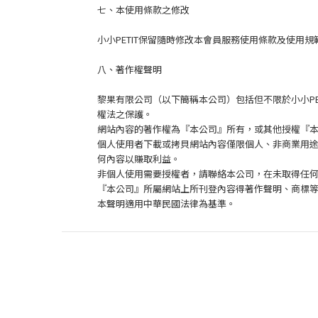
七、本使用條款之修改
小小PETIT保留隨時修改本會員服務使用條款及使用
八、著作權聲明
黎果有限公司（以下簡稱本公司）包括但不限於小小PET
權法之保護。
網站內容的著作權為『本公司』所有，或其他授權『
個人使用者下載或拷貝網站內容僅限個人、非商業用
何內容以賺取利益。
非個人使用需要授權者，請聯絡本公司，在未取得任
『本公司』所屬網站上所刊登內容得著作聲明、商標
本聲明適用中華民國法律為基準。