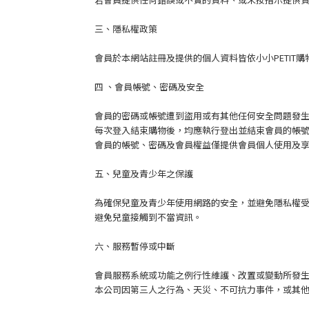
三、隱私權政策
會員於本網站註冊及提供的個人資料皆依小小PETIT
四 、會員帳號、密碼及安全
會員的密碼或帳號遭到盜用或有其他任何安全問題發生時
每次登入結束購物後，均應執行登出並結束會員的帳
會員的帳號、密碼及會員權益僅提供會員個人使用及
五、兒童及青少年之保護
為確保兒童及青少年使用網路的安全，並避免隱私權受
避免兒童接觸到不當資訊。
六、服務暫停或中斷
會員服務系統或功能之例行性維護、改置或變動所發
本公司因第三人之行為、天災、不可抗力事件，或其