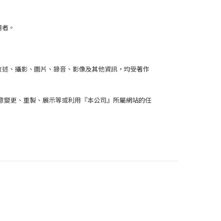
用者。
括文字敘述、攝影、圖片、錄音、影像及其他資訊，均受著作
意變更、重製、展示等或利用『本公司』所屬網站的任