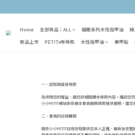
Home
全部商品｜ALL
貓眼系列水性指甲油
線
新品上市
PETITx咻咻熊
水性指甲油
美甲貼
一、認知與接受條款
為保障您的權益，請您詳細閱讀本條款內容。
確認您同
小小PETIT網站係依據本會員服務條款提供服務，
二、會員的註冊義務
請依小小PETIT註冊流程提供您本人正確、最新及完整
若會員提供任何錯誤或不實的資料、或未按指示提供資料