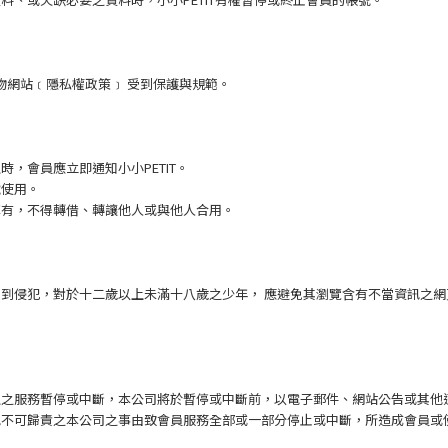
購物網站﹝隱私權政策﹞ 受到保護與規範。
，會員應立即通知小小PETIT。
號使用。
享有，不得轉借、轉讓他人或與他人合用。
到侵犯，對於十二歲以上未滿十八歲之少年， 應避免其瀏覽含有不當資訊之
生之服務暫停或中斷，本公司將於暫停或中斷前，以電子郵件、網站公告或其他
他不可歸責之本公司之事由致會員服務全部或一部分停止或中斷，所造成會員或