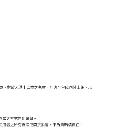
網頁，對於未滿十二歲之兒童，則應全程陪同其上網，以
適當之方式告知會員。
使用者之所有直接或間接損害，不負責賠償責任。