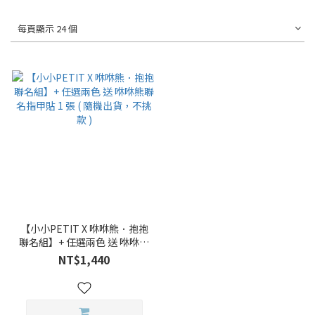
每頁顯示 24 個
【小小PETIT X 咻咻熊．抱抱
聯名組】+ 任選兩色 送 咻咻熊
聯名指甲貼 1 張 ( 隨機出貨，
NT$1,440
不挑款 )