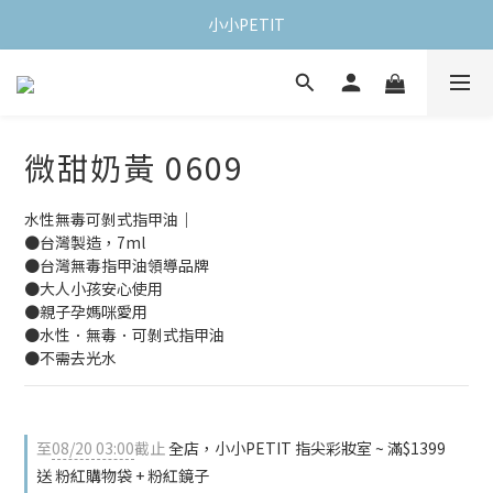
小小PETIT
微甜奶黃 0609
水性無毒可剝式指甲油｜
●台灣製造，7ml 
●台灣無毒指甲油領導品牌
●大人小孩安心使用
●親子孕媽咪愛用
●水性．無毒．可剝式指甲油
●不需去光水
至
08/20 03:00
截止
全店，小小PETIT 指尖彩妝室 ~ 滿$1399
送 粉紅購物袋 + 粉紅鏡子