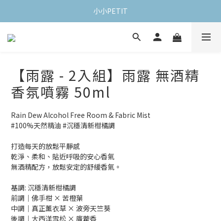
小小PETIT
【雨露 - 2入組】雨露 無酒精
香氛噴霧 50ml
Rain Dew Alcohol Free Room & Fabric Mist
#100%天然精油 #沉穩清新柑橘調
打造每天的放鬆平靜感
乾淨、柔和、貼近呼吸的安心香氣
無酒精配方，放鬆安定的舒緩香氣。
基調: 沉穩清新柑橘調
前調｜佛手柑 × 苦橙葉
中調｜真正薰衣草 × 波旁天竺葵
後調｜大西洋雪松 × 廣藿香