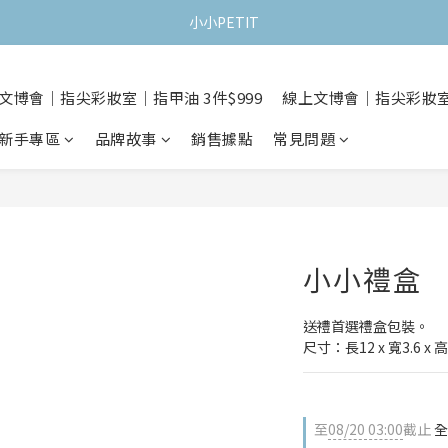
小小PETIT
文博會｜指尖彩妝室｜指甲油 3件$999
線上文博會｜指尖彩妝室｜
新手專區
品牌故事
銷售據點
常見問題
小小禮盒
送禮首選禮盒包裝。
尺寸：長12 x 寬3.6 x 高
至
08/20 03:00
截止
全