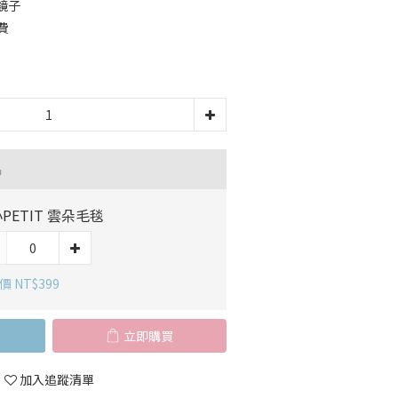
紅鏡子
費
品
PETIT 雲朵毛毯
 NT$399
立即購買
加入追蹤清單