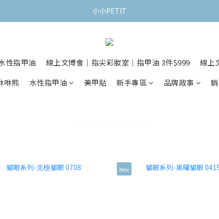
小小PETIT
水性指甲油
線上文博會｜指尖彩妝室｜指甲油 3件$999
線上
x咻咻熊
水性指甲油
美甲貼
新手專區
品牌故事
銷
New