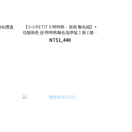
 聯名禮盒
【小小PETIT X 咻咻熊．抱抱 聯名組】+
任選兩色 送 咻咻熊聯名指甲貼 1 張 ( 隨機
出貨，不挑款 )
NT$1,440