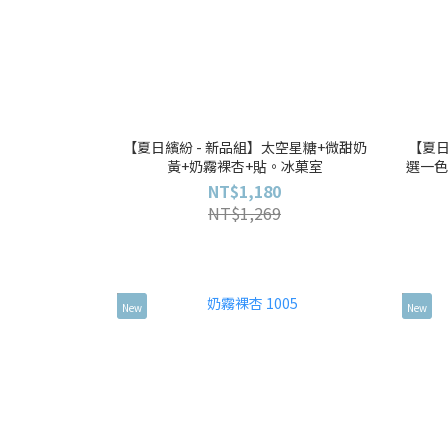
【夏日繽紛 - 新品組】太空星糖+微甜奶
【夏日
黃+奶霧裸杏+貼。冰菓室
選一色
NT$1,180
NT$1,269
New
New