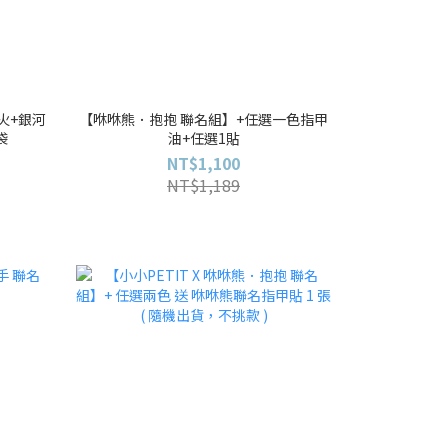
火+銀河
【咻咻熊．抱抱 聯名組】+任選一色指甲
袋
油+任選1貼
NT$1,100
NT$1,189