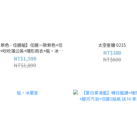
新色 - 任選組】任選一款新色+任
太空星糖 0215
+吹吹蒲公英+隱形雨衣+貼。冰菓
NT$380
室 送 夏日隨身化妝包
NT$1,599
NT$600
NT$1,899