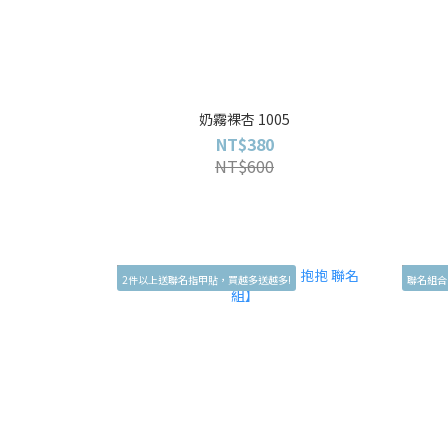
奶霧裸杏 1005
NT$380
NT$600
2件以上送聯名指甲貼，買越多送越多!
聯名組合