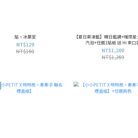
貼。冰菓室
【夏日果凍藍】晴日藍調+璀璨星
汽泡+任選1貼紙 送 Hi 束口
NT$129
NT$1,200
NT$160
NT$1,269