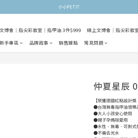
小小PETIT
文博會｜指尖彩妝室｜指甲油 3件$999
線上文博會｜指尖彩妝室｜
新手專區
品牌故事
銷售據點
常見問題
仲夏星辰 0
【榮獲德國紅點設計獎
●台灣無毒指甲油領導
●大人小孩安心使用
●親子孕媽咪愛用
●水性．無毒．可剝式
●不需去光水