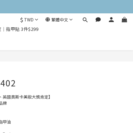
$
TWD
繁體中文
指甲貼 3件$299
立即購買
402
、英國奧斯卡美妝大獎肯定】
品牌
指甲油