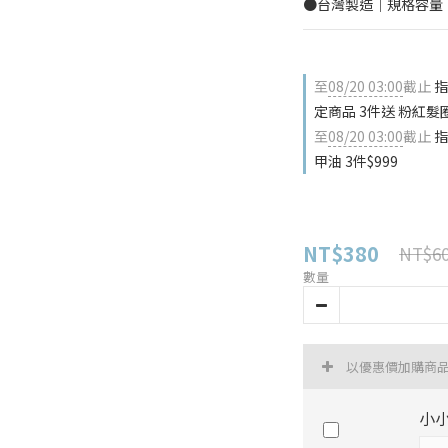
●台灣製造｜規格容量：
至
08/20 03:00
截止
指
定商品 3件送 粉紅髮
至
08/20 03:00
截止
指
甲油 3件$999
NT$380
NT$6
數量
以優惠價加購商
小小