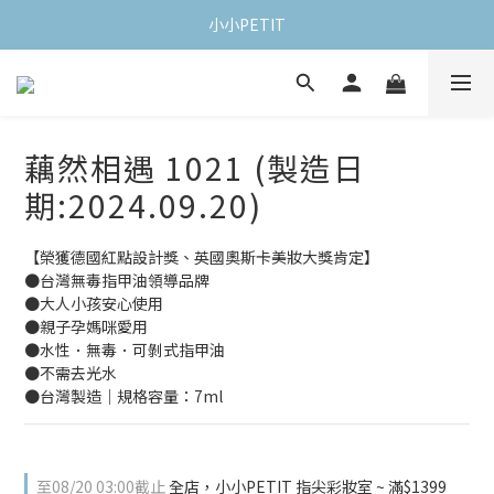
小小PETIT
藕然相遇 1021 (製造日
期:2024.09.20)
【榮獲德國紅點設計獎、英國奧斯卡美妝大獎肯定】
●台灣無毒指甲油領導品牌
●大人小孩安心使用
●親子孕媽咪愛用
●水性．無毒．可剝式指甲油
●不需去光水
●台灣製造｜規格容量：7ml
至
08/20 03:00
截止
全店，小小PETIT 指尖彩妝室 ~ 滿$1399