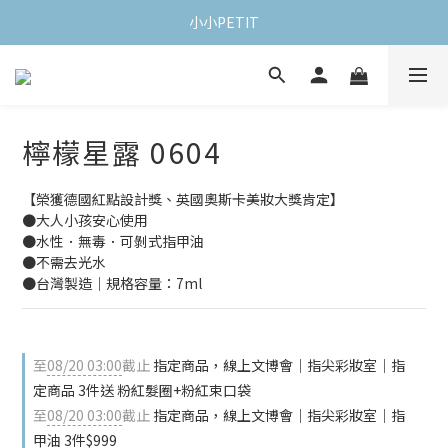
小小PETIT
檸檬星露 0604
【榮獲德國紅點設計獎、英國奧斯卡美妝大獎肯定】
●大人小孩安心使用
●水性．無毒．可剝式指甲油
●不需去光水
●台灣製造｜規格容量：7ml
至
08/20 03:00
截止
指定商品，線上文博會｜指尖彩妝室｜指
定商品 3件送 粉紅髮圈+粉紅束口袋
至
08/20 03:00
截止
指定商品，線上文博會｜指尖彩妝室｜指
甲油 3件$999