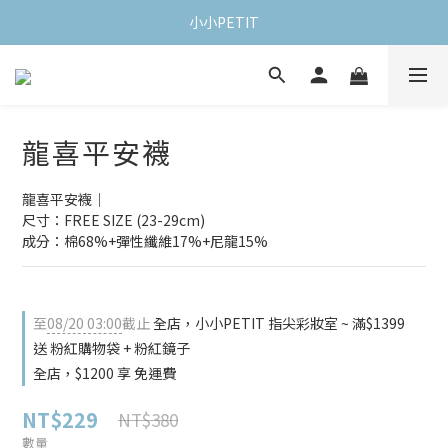
小小PETIT
龍喜平安襪
龍喜平安襪｜
尺寸：FREE SIZE (23-29cm)
成分：棉68%+彈性纖維17%+尼龍15%
至
08/20 03:00
截止
全店，小小PETIT 指尖彩妝室 ~ 滿$1399
送 粉紅購物袋 + 粉紅鏡子
全店，$1200 享 免運費
NT$229
NT$380
數量