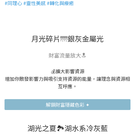
#同理心 #靈性美感 #轉化與療癒
月光碎片🌁銀灰金屬光
財富流量放大🔝
💰擴大影響資源
增加你散發影響力與吸引支持資源的能量，讓理念與資源相
互呼應。
解鎖財富隱藏色彩 ✦
湖光之夏🏞️湖水系冷灰藍