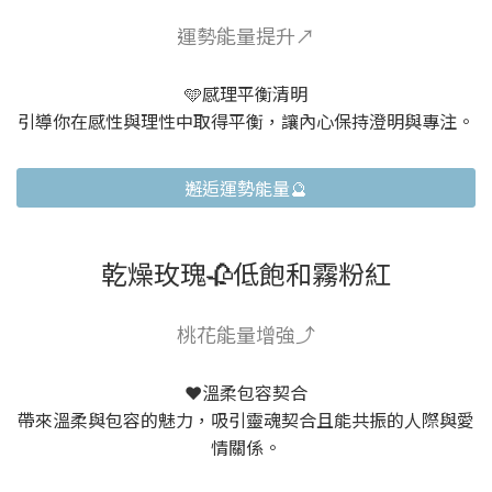
運勢能量提升↗️
🩵感理平衡清明
引導你在感性與理性中取得平衡，讓內心保持澄明與專注。
邂逅運勢能量🔮
乾燥玫瑰🥀低飽和霧粉紅
桃花能量增強⤴️
❤️溫柔包容契合
帶來溫柔與包容的魅力，吸引靈魂契合且能共振的人際與愛
情關係。