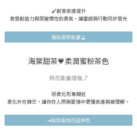
🖌️創意表達提升
激發創造力與突破慣性的勇氣，讓靈感與行動同步發光
邂逅運勢能量🔮
海棠甜茶💗柔潤蜜粉茶色
桃花能量增強⤴️
😻柔化形象親近
柔化外在鋒芒，讓你在人際與愛情中更懂表達與被理解。
➜點我看桃花延伸色