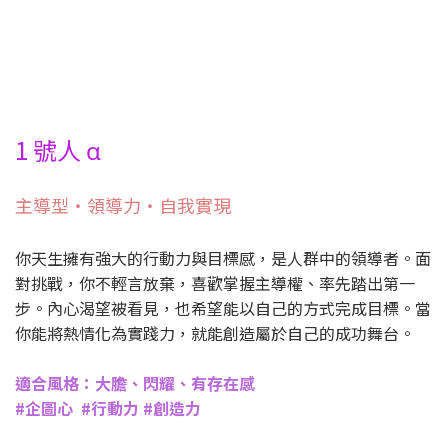
1 號人 α
主導型・領導力・自我實現
你天生擁有強大的行動力與目標感，是人群中的領導者。面
對挑戰，你不輕言放棄，喜歡掌握主導權、率先踏出第一
步。內心渴望被看見，也希望能以自己的方式完成目標。當
你能將熱情化為實踐力，就能創造屬於自己的成功舞台。
適合風格：大膽、閃耀、有存在感
#企圖心 #行動力 #創造力