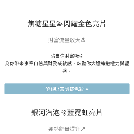
焦糖星星💫閃耀金色亮片
財富流量放大🔝
💰自信財富吸引
為你帶來事業自信與財務成就感，鼓勵你大膽擁抱權力與豐
盛。
解鎖財富隱藏色彩 ✦
銀河汽泡🫧藍霓虹亮片
運勢能量提升↗️